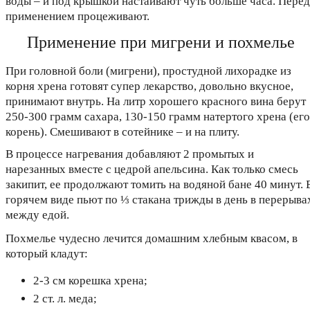
воды – и под крышкой настаивают чуть больше часа. Перед
применением процеживают.
Применение при мигрени и похмелье
При головной боли (мигрени), простудной лихорадке из
корня хрена готовят супер лекарство, довольно вкусное,
принимают внутрь. На литр хорошего красного вина берут
250-300 грамм сахара, 130-150 грамм натертого хрена (его
корень). Смешивают в сотейнике – и на плиту.
В процессе нагревания добавляют 2 промытых и
нарезанных вместе с цедрой апельсина. Как только смесь
закипит, ее продолжают томить на водяной бане 40 минут. 
горячем виде пьют по
⅓
стакана трижды в день в перерыва
между едой.
Похмелье чудесно лечится домашним хлебным квасом, в
который кладут:
2-3 см корешка хрена;
2 ст. л. меда;