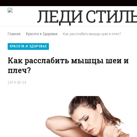
F
a
c
e
b
Главная
Красота и Здоровье
Как расслабить мышцы шеи и плеч?
o
o
КРАСОТА И ЗДОРОВЬЕ
k
Как расслабить мышцы шеи и
плеч?
2019-03-24