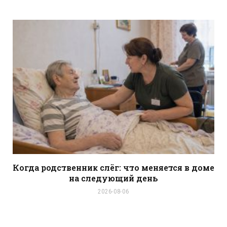
s
i
t
e
Когда родственник слёг: что меняется в доме
на следующий день
2026-08-06