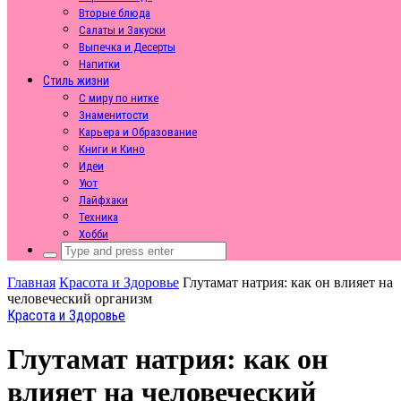
Вторые блюда
Салаты и Закуски
Выпечка и Десерты
Напитки
Стиль жизни
С миру по нитке
Знаменитости
Карьера и Образование
Книги и Кино
Идеи
Уют
Лайфхаки
Техника
Хобби
Search
for:
Главная
Красота и Здоровье
Глутамат натрия: как он влияет на
человеческий организм
Красота и Здоровье
Глутамат натрия: как он
влияет на человеческий