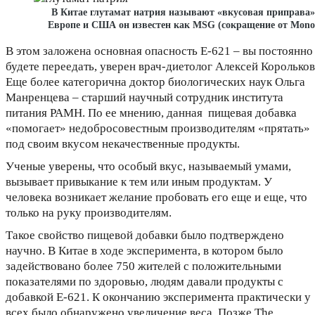
В Китае глутамат натрия называют «вкусовая приправа»,
Европе и США он известен как MSG (сокращение от Monoso
В этом заложена основная опасность Е-621 – вы постоянно
будете переедать, уверен врач-диетолог Алексей Корольков
Еще более категорична доктор биологических наук Ольга
Манренцева – старший научный сотрудник института
питания РАМН. По ее мнению, данная пищевая добавка
«помогает» недобросовестным производителям «прятать»
под своим вкусом некачественные продукты.
Ученые уверены, что особый вкус, называемый умами,
вызывает привыкание к тем или иным продуктам. У
человека возникает желание пробовать его еще и еще, что
только на руку производителям.
Такое свойство пищевой добавки было подтверждено
научно. В Китае в ходе эксперимента, в котором было
задействовано более 750 жителей с положительными
показателями по здоровью, людям давали продукты с
добавкой Е-621. К окончанию эксперимента практически у
всех было обнаружено увеличение веса. Позже The