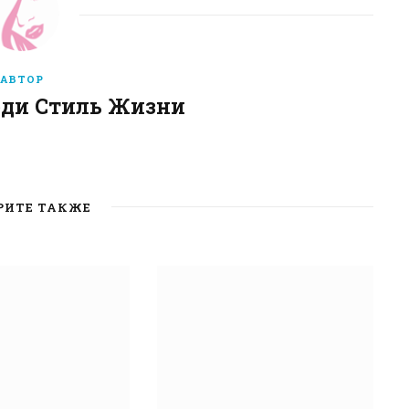
АВТОР
еди Стиль Жизни
W
e
b
РИТЕ ТАКЖЕ
s
i
t
e