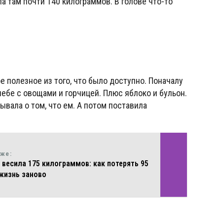
а там почти 140 килограммов. В голове что-то
ое полезное из того, что было доступно. Поначалу
ебе с овощами и горчицей. Плюс яблоко и бульон.
ывала о том, что ем. А потом поставила
кже:
а весила 175 килограммов: как потерять 95
 жизнь заново