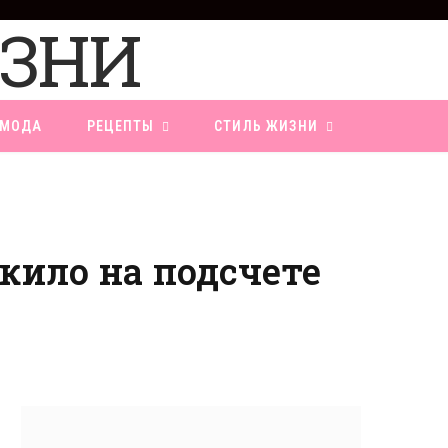
F
a
c
e
b
o
МОДА
РЕЦЕПТЫ
СТИЛЬ ЖИЗНИ
o
k
 кило на подсчете