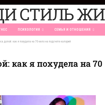
ТНЕС
ПСИХОЛОГИЯ
СЕМЬЯ И ОТНОШЕНИЯ
са долой: как я похудела на 70 кило на подсчете калорий
й: как я похудела на 70