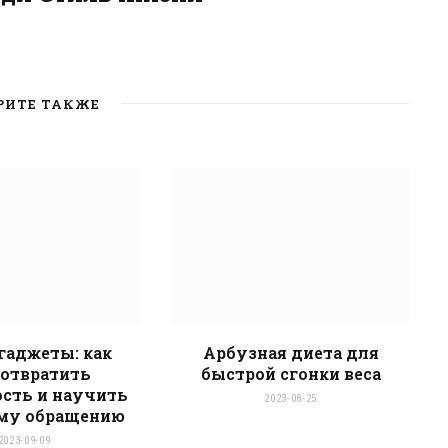
W
e
b
РИТЕ ТАКЖЕ
s
i
t
e
 гаджеты: как
Арбузная диета для
отвратить
быстрой сгонки веса
сть и научить
2023-08-25
му обращению
2023-09-09