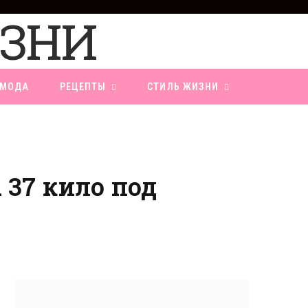
F
a
c
e
b
o
МОДА
РЕЦЕПТЫ
СТИЛЬ ЖИЗНИ
o
k
 37 кило под