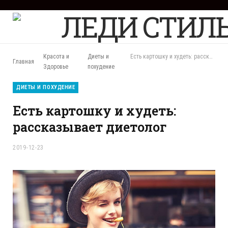
F
a
c
e
b
Красота и
Диеты и
Есть картошку и худеть: рассказывает диетолог
Главная
o
Здоровье
похудение
o
k
ДИЕТЫ И ПОХУДЕНИЕ
Есть картошку и худеть:
рассказывает диетолог
2019-12-23