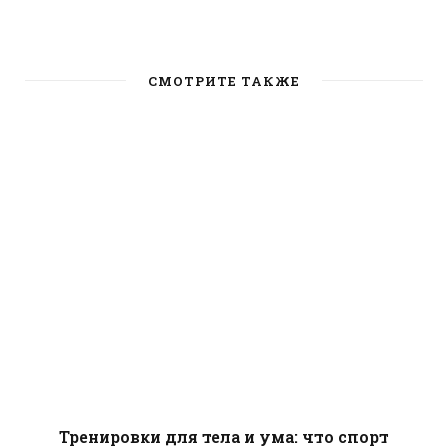
W
e
b
СМОТРИТЕ ТАКЖЕ
s
i
t
e
Тренировки для тела и ума: что спорт