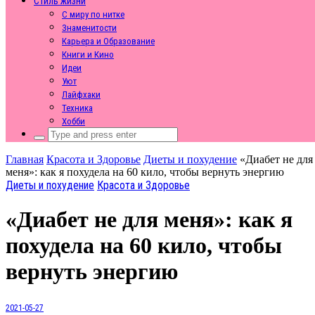
Стиль жизни
С миру по нитке
Знаменитости
Карьера и Образование
Книги и Кино
Идеи
Уют
Лайфхаки
Техника
Хобби
Search
for:
Главная
Красота и Здоровье
Диеты и похудение
«Диабет не для
меня»: как я похудела на 60 кило, чтобы вернуть энергию
Диеты и похудение
Красота и Здоровье
«Диабет не для меня»: как я
похудела на 60 кило, чтобы
вернуть энергию
2021-05-27