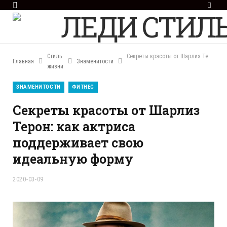
F
a
c
e
b
o
Стиль
Секреты красоты от Шарлиз Терон: как актриса поддерживает свою идеальную форму
Главная
Знаменитости
o
жизни
k
ЗНАМЕНИТОСТИ
ФИТНЕС
Секреты красоты от Шарлиз
Терон: как актриса
поддерживает свою
идеальную форму
2020-03-09