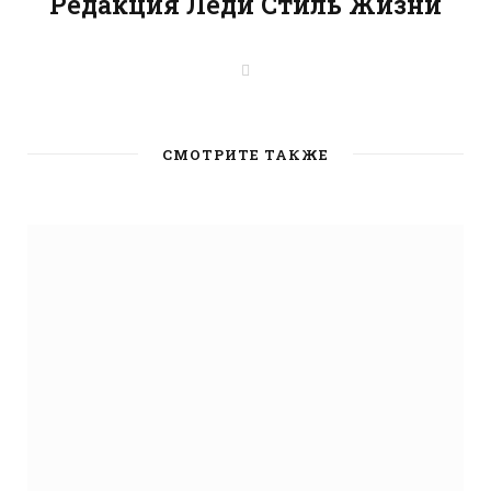
Редакция Леди Стиль Жизни
W
e
b
s
i
t
СМОТРИТЕ ТАКЖЕ
e